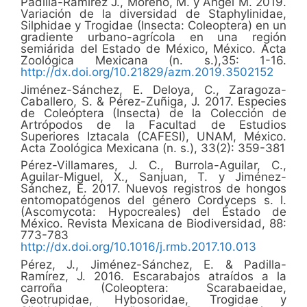
Padilla-Ramírez J., Moreno, M. y Angel M. 2019.
Variación de la diversidad de Staphylinidae,
Silphidae y Trogidae (Insecta: Coleoptera) en un
gradiente urbano-agrícola en una región
semiárida del Estado de México, México. Acta
Zoológica Mexicana (n. s.),35: 1-16.
http://dx.doi.org/10.21829/azm.2019.3502152
Jiménez-Sánchez, E. Deloya, C., Zaragoza-
Caballero, S. & Pérez-Zuñiga, J. 2017. Especies
de Coleóptera (Insecta) de la Colección de
Artrópodos de la Facultad de Estudios
Superiores Iztacala (CAFESI), UNAM, México.
Acta Zoológica Mexicana (n. s.), 33(2): 359-381
Pérez-Villamares, J. C., Burrola-Aguilar, C.,
Aguilar-Miguel, X., Sanjuan, T. y Jiménez-
Sánchez, E. 2017. Nuevos registros de hongos
entomopatógenos del género Cordyceps s. l.
(Ascomycota: Hypocreales) del Estado de
México. Revista Mexicana de Biodiversidad, 88:
773-783
http://dx.doi.org/10.1016/j.rmb.2017.10.013
Pérez, J., Jiménez-Sánchez, E. & Padilla-
Ramírez, J. 2016. Escarabajos atraídos a la
carroña (Coleoptera: Scarabaeidae,
Geotrupidae, Hybosoridae, Trogidae y