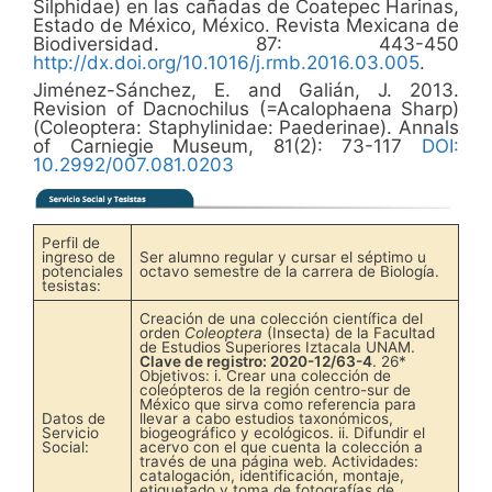
Silphidae) en las cañadas de Coatepec Harinas,
Estado de México, México. Revista Mexicana de
Biodiversidad. 87: 443-450
http://dx.doi.org/10.1016/j.rmb.2016.03.005
.
Jiménez-Sánchez, E. and Galián, J. 2013.
Revision of Dacnochilus (=Acalophaena Sharp)
(Coleoptera: Staphylinidae: Paederinae). Annals
of Carniegie Museum, 81(2): 73-117
DOI:
10.2992/007.081.0203
Perfil de
ingreso de
Ser alumno regular y cursar el séptimo u
potenciales
octavo semestre de la carrera de Biología.
tesistas:
Creación de una colección científica del
orden
Coleoptera
(Insecta) de la Facultad
de Estudios Superiores Iztacala UNAM.
Clave de registro: 2020-12/63-4
. 26*
Objetivos: i. Crear una colección de
coleópteros de la región centro-sur de
México que sirva como referencia para
Datos de
llevar a cabo estudios taxonómicos,
Servicio
biogeográfico y ecológicos. ii. Difundir el
Social:
acervo con el que cuenta la colección a
través de una página web. Actividades:
catalogación, identificación, montaje,
etiquetado y toma de fotografías de