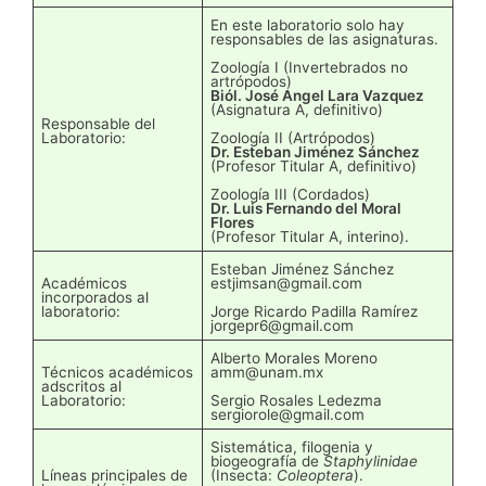
En este laboratorio solo hay
responsables de las asignaturas.
Zoología I (Invertebrados no
artrópodos)
Biól. José Angel Lara Vazquez
(Asignatura A, definitivo)
Responsable del
Laboratorio:
Zoología II (Artrópodos)
Dr. Esteban Jiménez Sánchez
(Profesor Titular A, definitivo)
Zoología III (Cordados)
Dr. Luis Fernando del Moral
Flores
(Profesor Titular A, interino).
Esteban Jiménez Sánchez
Académicos
estjimsan@gmail.com
incorporados al
laboratorio:
Jorge Ricardo Padilla Ramírez
jorgepr6@gmail.com
Alberto Morales Moreno
Técnicos académicos
amm@unam.mx
adscritos al
Laboratorio:
Sergio Rosales Ledezma
sergiorole@gmail.com
Sistemática, filogenia y
biogeografía de
Staphylinidae
Líneas principales de
(Insecta:
Coleoptera
).