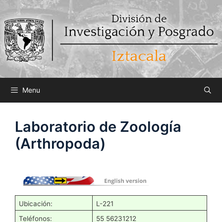
Saltar
al
contenido
Menu
Laboratorio de Zoología
(Arthropoda)
Ubicación:
L-221
Teléfonos:
55 56231212