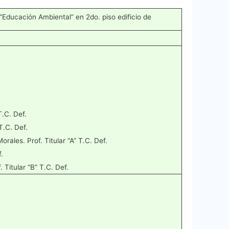
“Educación Ambiental” en 2do. piso edificio de
T.C. Def.
T.C. Def.
les. Prof. Titular “A” T.C. Def.
.
Titular “B” T.C. Def.