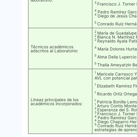
3
Francisco J. Torne
4
Pedro Ramírez Gar
4
Diego de Jesús Cha
5
Conrado Ruiz Hern
2
María de Guadalupe
2
Blanca N. Martínez
2
Reynaldo Ayala Pat
Técnicos académicos
4
María Dolores Hurt
adscritos al Laboratorio:
5
Alma Delia Luperci
5
Thalía Ameyatzin Be
1
Maricela Carrasco Ye
AVL con potencial pa
1
Elizabeth Ramírez Fl
1
Ricardo Ortíz Ortega
Líneas principales de los
1
Patricia Bonilla Le
académicos incorporados:
1
Arturo Contis Monte
2
Esperanza del S. Ro
3
Francisco J. Torner
4
Pedro Ramírez Garcí
4
Diego Chaparro Herr
5
Conrado Ruiz Hernán
estrategias de apren