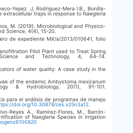
co-Yepez .J, Rodriguez-Mera I.B., Bonilla-
extracellular traps in response to Naegleria
mos, M. (2019). Microbiological and Physico-
d Science, 4(4), 15-20.
mero de expediente MX/a/2013/010641, folio
nofiltration Pilot Plant used to Treat Spring
 Science and Technology, 4, 64-74.
icators of water quality: A case study in the
y larvae of the endemic Ambystoma mexicanum
logy & Hydrobiology, 20(1), 91-101.
ica para el análisis de programas de manejo
ttps://doi.org/10.30878/ces.v25n3a12
.
alvo-Reyes A., Ramírez-Flores, M., Barrón-
fication of Naegleria Species in Irrigation
thogens9100820