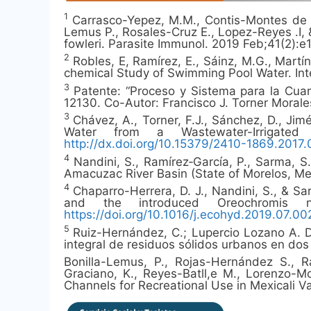
1
Carrasco-Yepez, M.M., Contis-Montes de O
Lemus P., Rosales-Cruz E., Lopez-Reyes .I, 
fowleri. Parasite Immunol. 2019 Feb;41(2):
2
Robles, E, Ramírez, E., Sáinz, M.G., Martí
chemical Study of Swimming Pool Water. Int
3
Patente: “Proceso y Sistema para la Cua
12130. Co-Autor: Francisco J. Torner Morales
3
Chávez, A., Torner, F.J., Sánchez, D., Jim
Water from a Wastewater-Irrigated
http://dx.doi.org/10.15379/2410-1869.2017
4
Nandini, S., Ramírez‐García, P., Sarma, S.
Amacuzac River Basin (State of Morelos, Mex
4
Chaparro-Herrera, D. J., Nandini, S., & 
and the introduced Oreochromis nil
https://doi.org/10.1016/j.ecohyd.2019.07.00
5
Ruiz-Hernández, C.; Lupercio Lozano A. D
integral de residuos sólidos urbanos en do
Bonilla-Lemus, P., Rojas-Hernández S., Ra
Graciano, K., Reyes-Batll,e M., Lorenzo-Mo
Channels for Recreational Use in Mexicali V