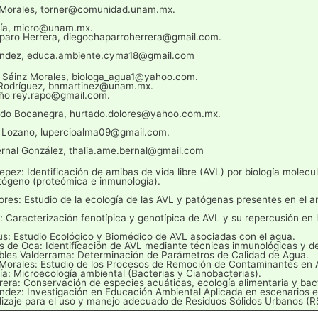
r Morales, torner@comunidad.unam.mx.
cía, micro@unam.mx.
paro Herrera, diegochaparroherrera@gmail.com.
ández, educa.ambiente.cyma18@gmail.com
 Sáinz Morales, biologa_agua1@yahoo.com.
 Rodríguez, bnmartinez@unam.mx.
iño rey.rapo@gmail.com.
ado Bocanegra, hurtado.dolores@yahoo.com.mx.
o Lozano, lupercioalma09@gmail.com.
rnal González, thalia.ame.bernal@gmail.com
pez: Identificación de amibas de vida libre (AVL) por biología molecu
tógeno (proteómica e inmunología).
ores: Estudio de la ecología de las AVL y patógenas presentes en el a
: Caracterización fenotípica y genotípica de AVL y su repercusión en
mus: Estudio Ecológico y Biomédico de AVL asociadas con el agua.
s de Oca: Identificación de AVL mediante técnicas inmunológicas y de
bles Valderrama: Determinación de Parámetros de Calidad de Agua.
 Morales: Estudio de los Procesos de Remoción de Contaminantes en 
a: Microecología ambiental (Bacterias y Cianobacterias).
era: Conservación de especies acuáticas, ecología alimentaria y bact
dez: Investigación en Educación Ambiental Aplicada en escenarios esc
dizaje para el uso y manejo adecuado de Residuos Sólidos Urbanos (R