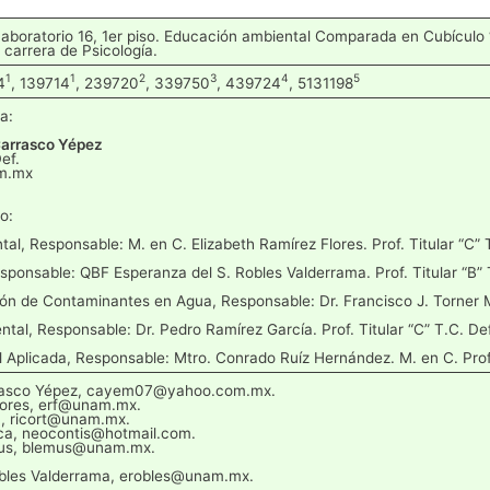
Laboratorio 16, 1er piso. Educación ambiental Comparada en Cubículo 
a carrera de Psicología.
1
1
2
3
4
5
4
, 139714
, 239720
, 339750
, 439724
, 5131198
a:
Carrasco Yépez
Def.
m.mx
o:
al, Responsable: M. en C. Elizabeth Ramírez Flores. Prof. Titular “C” 
sponsable: QBF Esperanza del S. Robles Valderrama. Prof. Titular “B” 
 de Contaminantes en Agua, Responsable: Dr. Francisco J. Torner Mora
tal, Responsable: Dr. Pedro Ramírez García. Prof. Titular “C” T.C. Def
Aplicada, Responsable: Mtro. Conrado Ruíz Hernández. M. en C. Prof. 
rasco Yépez, cayem07@yahoo.com.mx.
lores, erf@unam.mx.
a, ricort@unam.mx.
ca, neocontis@hotmail.com.
emus, blemus@unam.mx.
obles Valderrama, erobles@unam.mx.