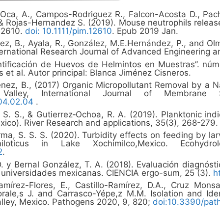
ca, A., Campos-Rodriguez R., Falcon-Acosta D., Pache
& Rojas-Hernandez S. (2019). Mouse neutrophils release 
e12610.
doi: 10.1111/pim.12610
. Epub 2019 Jan.
nez, B., Ayala, R., González, M.E.Hernández, P., and Ol
ernational Research Journal of Advanced Engineering an
ntificación de Huevos de Helmintos en Muestras”. nú
 et al. Autor principal: Blanca Jiménez Cisneros.
énez, B., (2017) Organic Micropollutant Removal by a Na
 Valley, International Journal of Membrane
.04.02.04
.
 S. S., & Gutierrez‐Ochoa, R. A. (2019). Planktonic ind
ico). River Research and applications, 35(3), 268-279.
Sarma, S. S. S. (2020). Turbidity effects on feeding b
oticus in Lake Xochimilco,Mexico. Ecohydro
2
.
. y Bernal González, T. A. (2018). Evaluación diagnóst
s universidades mexicanas. CIENCIA ergo-sum, 25 (3).
h
mírez-Flores, E., Castillo-Ramírez, D.A., Cruz Mons
rale,s J. and Carrasco-Yépe,z M.M. Isolation and Identi
alley, Mexico. Pathogens 2020, 9, 820;
doi:10.3390/pa