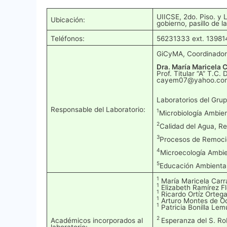
UIICSE, 2do. Piso. y 
Ubicación:
gobierno, pasillo de l
Teléfonos:
56231333 ext. 13981
GiCyMA, Coordinador
Dra. María Maricela 
Prof. Titular “A” T.C. 
cayem07@yahoo.co
Laboratorios del Grup
Responsable del Laboratorio:
1
Microbiología Ambient
2
Calidad del Agua, Re
3
Procesos de Remoción
4
Microecología Ambien
5
Educación Ambiental 
1
María Maricela Car
1
Elizabeth Ramírez F
1
Ricardo Ortíz Orteg
1
Arturo Montes de O
1
Patricia Bonilla L
2
Académicos incorporados al
Esperanza del S. R
laboratorio: