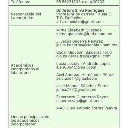
Teléfonos:
55 56231333 ext. #39707
Dr. Arturo Silva Rodriguez
Responsable del
Profesora de carrera Titular C
Laboratorio:
T.C. Definitivo
arturomeister@gmail.com
Mirna Elizabeth Quezada
mirna.quezada@ired.unam.mx
J. Jesús Becerra Ramirez
jesus.becerra@iztacala.unam.mx
Oscar Giovanni Balderas Trejo
gio.balderas.trejo@gmail.com
Lucia Jocelyn Andrade López
Académicos
luan0694@gmail.com
incorporados al
laboratorio:
Axel Andreas Hernández Pérez
psic.axelh@gmail.com
José Manuel Sánchez Sordo
jomss777@gmail.com
Esperanza Guarneros Reyes
esperanzagr@gmail.com
MAC Juan Antonio Torres Veayra
Líneas principales de
los académicos
incorporados: