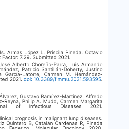
s. Armas López L, Priscila Pineda, Octavio
t Factor: 7.29. Submitted 2021.
. José Alberto Choreño-Parra, Luis Armando
ández, Patricio Santillán-Doherty, Justino
da García-Latorre, Carmen M. Hernández-
pted 2021.
doi: 10.3389/fimmu.2021.593595
.
lvarez, Gustavo Ramírez-Martínez, Alfredo
ez-Reyna, Philip A. Mudd, Carmen Margarita
al of Infectious Diseases 2021.
ical prognosis in malignant lung diseases.
tiz Quintero B, Catalán Cardenas R, Pineda
eno Federico. Molecular Oncology 2020.