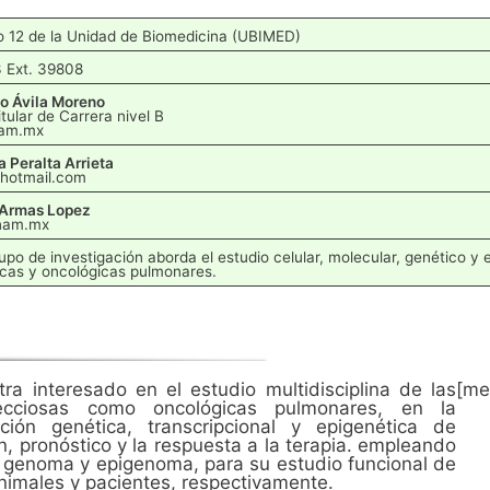
o 12 de la Unidad de Biomedicina (UBIMED)
 Ext. 39808
co Ávila Moreno
tular de Carrera nivel B
nam.mx
a Peralta Arrieta
@hotmail.com
 Armas Lopez
nam.mx
upo de investigación aborda el estudio celular, molecular, genético y
cas y oncológicas pulmonares.
ra interesado en el estudio multidisciplina de las
[me
fecciosas como oncológicas pulmonares, en la
ión genética, transcripcional y epigenética de
, pronóstico y la respuesta a la terapia. empleando
el genoma y epigenoma, para su estudio funcional de
animales y pacientes, respectivamente.