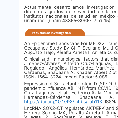
Actualmente desarrollamos investigación
diferentes grados de severidad de la en
institutos nacionales de salud en méxico 
unam-iner (unam 43355-3065-17-xi-15).
An Epigenome Landscape For MEOX2 Transcr
Occupancy Study By ChIP-Seq and Multi-Com
Augusto Trejo, Peralta Arrieta I, Arrieta O,
Clinical and immunological factors that d
Jiménez-Álvarez, Alfredo Cruz-Lagunas, Ta
Regalado, Angélica Hernández-Martínez,
Cárdenas, Shabaana A. Khader, Albert Zlotn
ISSN: 1664-3224. Impact Factor: 5.085.
Expression of Surfactant protein D (SP-D) d
pandemic influenza A(H1N1) from COVID-19
Cruz-Lagunas, et al., Federico Ávila-More
Hernández-Cárdenas, Shabaana A
https://doi.org/10.1093/infdis/jiab113
. ISSN:
LncRNA SOX2-OT regulates AKT/ERK and SOX2
Herrera Solorio MA, Peralta Arrieta I, Ar
Villegas P, Rodríguez Villanueva E, T