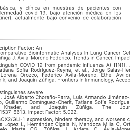
 básica, y clínica en muestras de pacientes con
fermedad covid-19, bajo atención médica en los
(iner), actualmente bajo convenio de colaboración
iption Factor: An
parative Bioinformatic Analyses In Lung Cancer Cell
 Zúñiga J, Ávila-Moreno Federico. Trends in Cancer, Impac
istinguish COVID-19 from pandemic influenza A(H1N1)
tiana Sofía Rodríguez-Reyna, et al., Jorge Salas-Hern
 Lorena Orozco, Federico Ávila-Moreno, Ethel Awil
ik, and Joaquín Zúñiga. Frontiers In Immunology, Acce
istinguishes severe
. José Alberto Choreño-Parra, Luis Armando Jiménez-Á
no, Guillermo Domínguez-Cherit, Tatiana Sofía Rodrígu
. Khader, and Joaquín Zúñiga. The Journ
 1537-6613. Impact Factor: 5.022.
/GLI-1 expression, hinders therapy, and worsens clin
mas López L, Hernández Cigala N, Mendoza Milla C, Or
rejo Iriarte CG, Zúñiga J, Arrieta O, Ávila-Mor