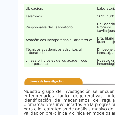
Ubicación:
Laboratori
Teléfonos:
5623-1333
Dr. Federi
Responsable del Laboratorio:
Profesor Ti
f.avila@u
Dra. Irland
Académicos incorporados al laboratorio:
ip.arrieta
Técnicos académicos adscritos al
Dr. Leonel
Laboratorio:
larmas@u
Líneas principales de los académicos
Nuestro gr
incorporados:
inmunológi
Nuestro grupo de investigación se encuent
enfermedades tanto degenerativas, in
identificación de mecanismos de regulac
biomarcadores involucrados en la progresión
para ello, estrategias de análisis masivo d
validación pre-clinica y clínica en modelos 