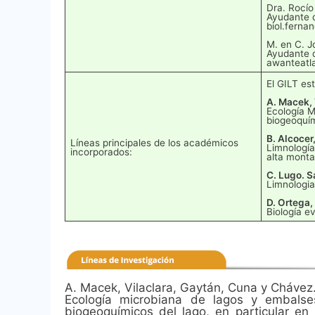
Dra. Rocío
Ayudante d
biol.fern
M. en C. J
Ayudante d
awanteatl
El GILT es
A. Macek, 
Ecología M
biogeoquím
B. Alcocer
Líneas principales de los académicos
Limnología
incorporados:
alta monta
C. Lugo. S
Limnologia
D. Ortega,
Biología e
A. Macek, Vilaclara, Gaytán, Cuna y Chávez
Ecología microbiana de lagos y embalses
biogeoquímicos del lago, en particular en 