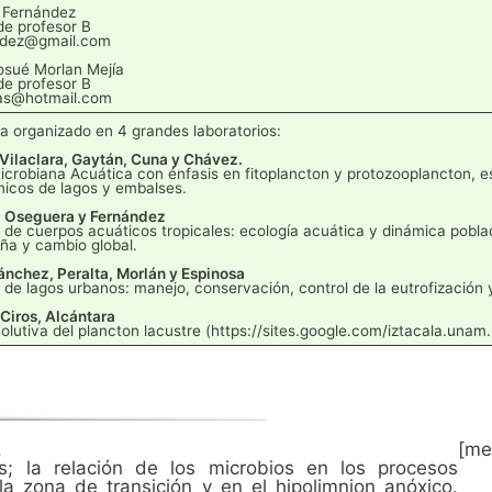
 Fernández
e profesor B
andez@gmail.com
osué Morlan Mejía
e profesor B
as@hotmail.com
ta organizado en 4 grandes laboratorios:
Vilaclara, Gaytán, Cuna y Chávez.
icrobiana Acuática con énfasis en fitoplancton y protozooplancton, esp
icos de lagos y embalses.
, Oseguera y Fernández
 de cuerpos acuáticos tropicales: ecología acuática y dinámica poblac
ña y cambio global.
ánchez, Peralta, Morlán y Espinosa
 de lagos urbanos: manejo, conservación, control de la eutrofización 
 Ciros, Alcántara
volutiva del plancton lacustre (https://sites.google.com/iztacala.unam
.
[me
; la relación de los microbios en los procesos
la zona de transición y en el hipolimnion anóxico.