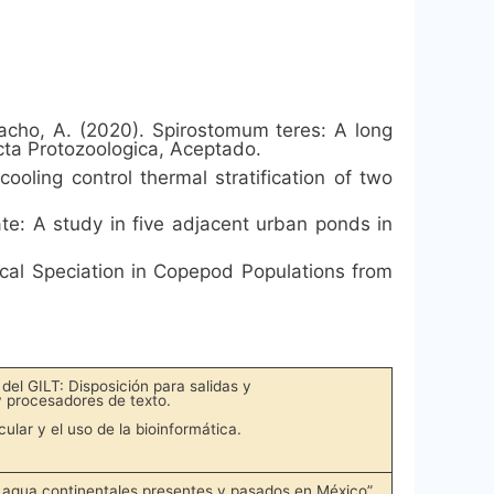
macho, A. (2020). Spirostomum teres: A long
cta Protozoologica, Aceptado.
ooling control thermal stratification of two
tate: A study in five adjacent urban ponds in
gical Speciation in Copepod Populations from
del GILT: Disposición para salidas y
y procesadores de texto.
ular y el uso de la bioinformática.
e agua continentales presentes y pasados en México”