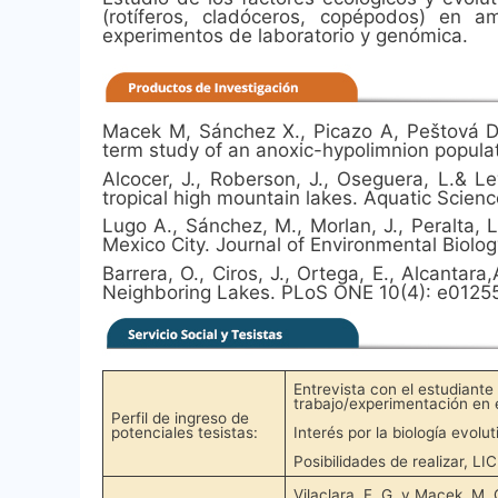
(rotíferos, cladóceros, copépodos) en a
experimentos de laboratorio y genómica.
Macek M, Sánchez X., Picazo A, Peštová D, 
term study of an anoxic-hypolimnion popula
Alcocer, J., Roberson, J., Oseguera, L.& Le
tropical high mountain lakes. Aquatic Scien
Lugo A., Sánchez, M., Morlan, J., Peralta, L
Mexico City. Journal of Environmental Biolog
Barrera, O., Ciros, J., Ortega, E., Alcanta
Neighboring Lakes. PLoS ONE 10(4): e0125
Entrevista con el estudiante
trabajo/experimentación en 
Perfil de ingreso de
potenciales tesistas:
Interés por la biología evolu
Posibilidades de realizar, LIC 
Vilaclara, F. G. y Macek, M