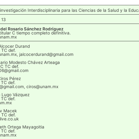
investigación Interdisciplinaria para las Ciencias de la Salud y la Educ
 13
 del Rosario Sánchez Rodríguez
titular C tiempo completo definitiva.
unam.mx
 Alcocer Durand
C TC def.
unam.mx, jalcocerdurand@gmail.com
Mario Modesto Chávez Arteaga
.C TC def.
06@gmail.com
Ciros Pérez
B TC def.
os@gmail.com, ciros@unam.mx
o Lugo Vázquez
B TC def.
am.mx
av Macek
C TC def.
ve.co.uk
beth Ortega Mayagoitia
A TC def.
unam.mx