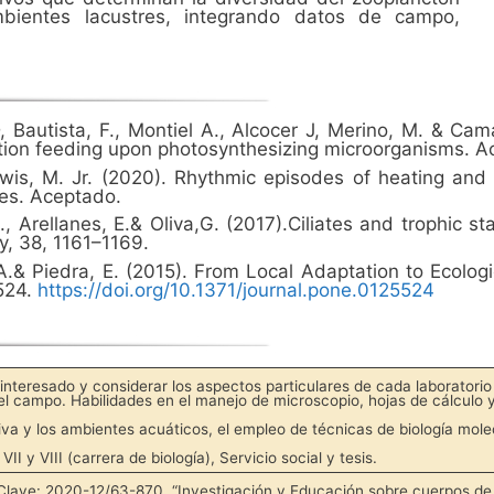
mbientes lacustres, integrando datos de campo,
Bautista, F., Montiel A., Alcocer J, Merino, M. & Ca
tion feeding upon photosynthesizing microorganisms. A
wis, M. Jr. (2020). Rhythmic episodes of heating and c
ces. Aceptado.
., Arellanes, E.& Oliva,G. (2017).Ciliates and trophic s
y, 38, 1161–1169.
ra,A.& Piedra, E. (2015). From Local Adaptation to Ecolo
524.
https://doi.org/10.1371/journal.pone.0125524
 interesado y considerar los aspectos particulares de cada laboratorio 
el campo. Habilidades en el manejo de microscopio, hojas de cálculo 
tiva y los ambientes acuáticos, el empleo de técnicas de biología molec
VII y VIII (carrera de biología), Servicio social y tesis.
. Clave: 2020-12/63-870. “Investigación y Educación sobre cuerpos d