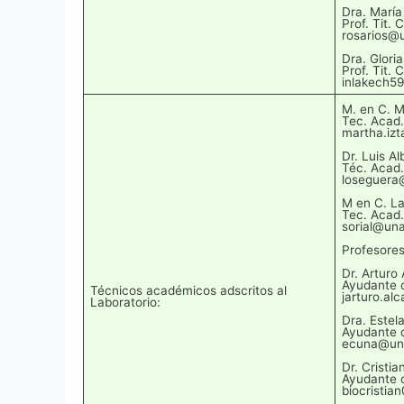
Dra. María
Prof. Tit. 
rosarios@
Dra. Gloria
Prof. Tit. 
inlakech5
M. en C. M
Tec. Acad.
martha.iz
Dr. Luis A
Téc. Acad.
loseguera
M en C. La
Tec. Acad.
sorial@un
Profesores
Dr. Arturo
Ayudante d
Técnicos académicos adscritos al
jarturo.al
Laboratorio:
Dra. Estel
Ayudante d
ecuna@un
Dr. Cristi
Ayudante d
biocristi