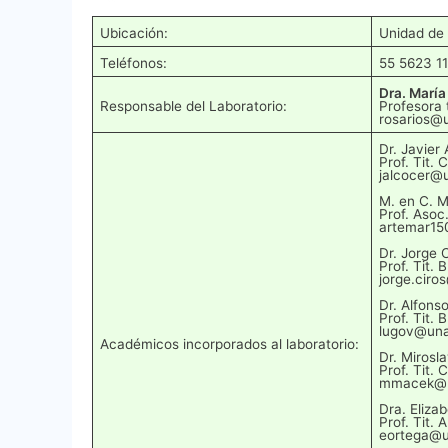
Ubicación:
Unidad de 
Teléfonos:
55 5623 11
Dra. María
Responsable del Laboratorio:
Profesora 
rosarios@
Dr. Javier
Prof. Tit. 
jalcocer@
M. en C. 
Prof. Asoc
artemar15
Dr. Jorge 
Prof. Tit. 
jorge.cir
Dr. Alfons
Prof. Tit. 
lugov@un
Académicos incorporados al laboratorio:
Dr. Mirosl
Prof. Tit. 
mmacek@li
Dra. Eliza
Prof. Tit. 
eortega@