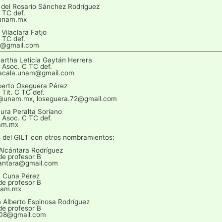
 del Rosario Sánchez Rodríguez
C TC def.
unam.mx
 Vilaclara Fatjo
C TC def.
9@gmail.com
artha Leticia Gaytán Herrera
 Asoc. C TC def.
tacala.unam@gmail.com
lberto Oseguera Pérez
 Tit. C TC def.
@unam.mx, loseguera.72@gmail.com
ura Peralta Soriano
 Asoc. C TC def.
am.mx
 del GILT con otros nombramientos:
 Alcántara Rodríguez
e profesor B
cantara@gmail.com
a Cuna Pérez
e profesor B
am.mx
an Alberto Espinosa Rodríguez
e profesor B
an08@gmail.com