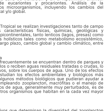
de eucariontes y procariontes. Análisis de la
 los microorganismos, incluyendo los cambios del
al y/o global.
 Tropical se realizan investigaciones tanto de campo
características físicas, químicas, geológicas y
picontinentales, tanto lenticos (lagos, presas) como
os holísticos tales como metabolismo ecosistémico,
largo plazo, cambio global y cambio climático, entre
a
 y frecuentemente se encuentran dentro de parques y
os o reciben aguas residuales tratadas o crudas, lo
ivos, sobre los cuerpos de agua. Uno de los efectos
estudian los efectos ambientales y biológicos más
 algunos métodos biológicos que pudieran ayudar a
 empleando zooplancton, macrófitas o el manejo de
rpos de agua, generalmente muy perturbados, es de
otros organismos que habitan en la cada vez mayor
tivos que determinan la diversidad del zooplancton