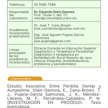
Teléfonos:
55 5560 7589
Responsable
Dr. Eduardo Stein Gemora
del
Prof. Titular C def. TC
Laboratorio:
stein@comunidad.unam.mx
Dr. José T. Cano Brown
jose_canobrown@yahoo.com.mx
Académicos
incorporados
Esp. José Agustin Pujana Garcia
al laboratorio:
Salmones
jose.pujana@gmail.com
Eficacia Docente en Educación Superior
Líneas
Diagnóstico y Terapéutica Periodontal
principales
Diagnóstico y terapéutica en
de los
Rehabiliatción Bucal Reporte de caso
académicos
clínicos integrales (endodódonticos,
incorporados:
protésicos y periodontales).
Estudio Asociativo Entre Pérdida Dental y
Autoestima. Stein-Gemora, E., Cano-Brown, T.
J,. Pujana-García Salmones, J. A., Méndez-
Llerena, M. F., Fernándes-Caballero, P. N.
(INVESTIGACIÓN EN PROCESO). Tesis
licenciatura.