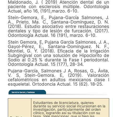
Maldonado, J. ( 2019) Atención dental de un
paciente con esclerosis múltiple. Odontología
Actual, año 16, (191),marzo. 6-10.
Stein-Gemora, E., Pujana-García Salmones, J.
A., Prieto, Ma. C., Santana-Domínguez, D. N.
(2018). Estudio asociativo entre restauraciones
dentales y tipo de lesión de furcación. (2017).
Odontología Actual. 16 (191), marzo. 6-10.
Stein Gemora, E, Pujana García Salmones, J. A.,
Gayol-Pérez, E., Santana-Domínguez. N. F.,
Montiel, G. Y. (2018). Eficacia de la Irrigación
Subgingival con una solución de Hipoclorito de
Sodio al 0.25 % durante la Fase I periodontal.
Odontología Actual. 15 (177), 28-34.
Pujana-García, Salmones J A, Rosas, G., Ávila,
V. S, Stein-Gemora. E, (2019). Valoración
cefalométricos en adultos mexicanos clase I
esqueletal. Ortodoncia Actual. 15 (62). 18-25.
Estudiantes de licenciatura, quienes
durante su servicio social incursionan en la
investigación, particularmente del orden
clínico, logrando así su titulación con su
tesis. Vale mencionar, que si bien las