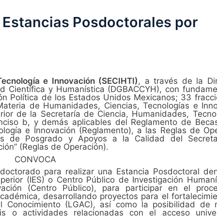
 Estancias Posdoctorales por
Tecnología e Innovación (SECIHTI)
, a través de la Di
d Científica y Humanística (DGBACCYH), con fundame
ción Política de los Estados Unidos Mexicanos; 33 fracci
Materia de Humanidades, Ciencias, Tecnologías e Inn
erior de la Secretaría de Ciencia, Humanidades, Tecno
I, inciso b, y demás aplicables del Reglamento de Beca
logía e Innovación (Reglamento), a las Reglas de Op
as de Posgrado y Apoyos a la Calidad del Secreta
ión” (Reglas de Operación).
CONVOCA
octorado para realizar una Estancia Posdoctoral de
perior (IES) o Centro Público de Investigación Humaní
ovación (Centro Público), para participar en el pro
cadémica, desarrollando proyectos para el fortalecimi
l Conocimiento (LGAC), así como la posibilidad de r
s o actividades relacionadas con el acceso univer