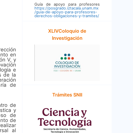
Guía de apoyo para profesores
https://posgrado.iztacala.unam.mx
/guia-de-apoyo-para-profesores-
derechos-obligaciones-y-tramites/
XLIVColoquio de
Investigación
rección
nto en
ón V, y
ovación
logía e
s de la
eración
ría de
Trámites SNII
ntro de
stica y
ceso de
ento de
ealizar
sal al